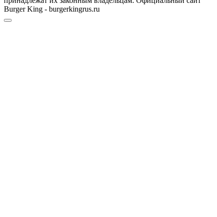
принадлежат их законным владельцам. Официальный сайт
Burger King - burgerkingrus.ru