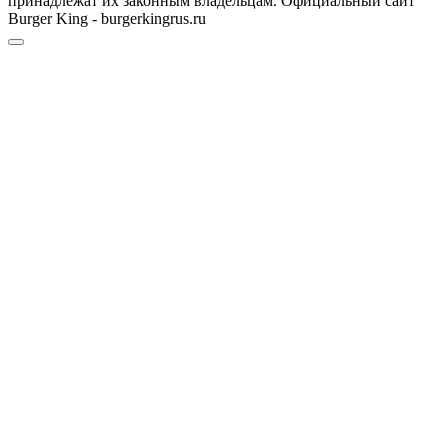
принадлежат их законным владельцам. Официальный сайт
Burger King - burgerkingrus.ru