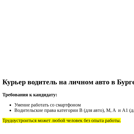
Курьер водитель на личном авто в Бург
Требования к кандидату:
Умение работать со смартфоном
Водительские права категории B (для авто), M, A и А1 (д
Трудоустроиться может любой человек без опыта работы.