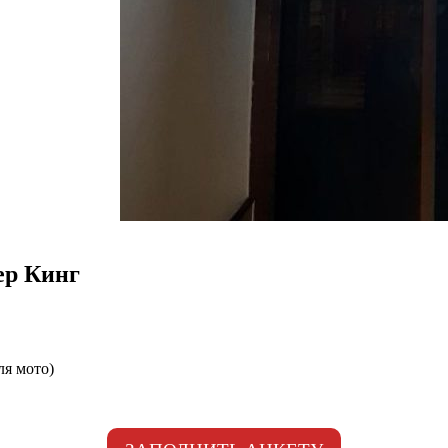
ер Кинг
ля мото)