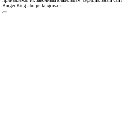
принадлежат их законным владельцам. Официальный сайт
Burger King - burgerkingrus.ru